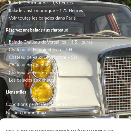
Balade Gourmande – 1,5 heures
Balade Gastronomique – 1,25 Heures
Voir toutes les balades dans Paris
Réservez une balade aux chateaux
Balade Château de Versailles – 4,5 Heures
Château de Fontainebleau – 5H
Château de Vaux Le Vicomte – 5H
Château de Chantilly – 5H
Château de Pierrefonds – 6H
Les balades aux châteaux
Liens utiles
Conditions générales de vente
Par où commencer?
FAQ
Les bons plans