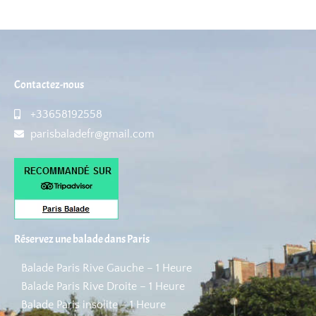
Contactez-nous
+33658192558
parisbaladefr@gmail.com
Réservez une balade dans Paris
Balade Paris Rive Gauche – 1 Heure
Balade Paris Rive Droite – 1 Heure
Balade Paris insolite – 1 Heure