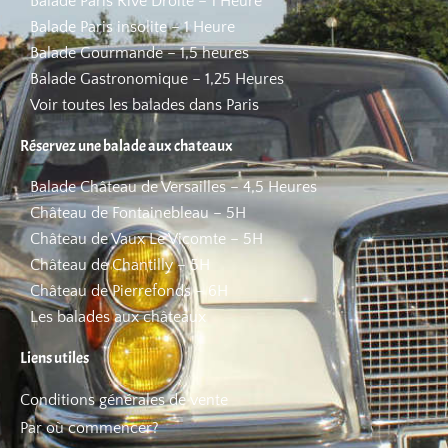
Balade Paris Rive Droite – 1 Heure
Balade Paris insolite – 1 Heure
Balade Gourmande – 1,5 heures
Balade Gastronomique – 1,25 Heures
Voir toutes les balades dans Paris
Réservez une balade aux chateaux
Balade Château de Versailles – 4,5 Heures
Château de Fontainebleau – 5H
Château de Vaux Le Vicomte – 5H
Château de Chantilly – 5H
Château de Pierrefonds – 6H
Les balades aux châteaux
Liens utiles
Conditions générales de vente
Par où commencer?