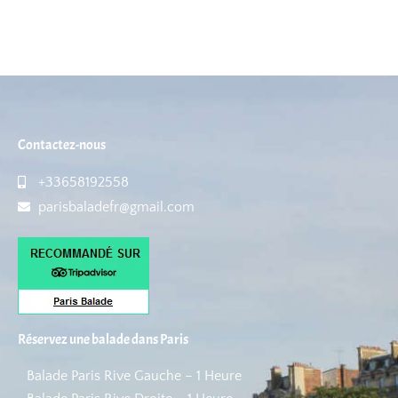
Contactez-nous
+33658192558
parisbaladefr@gmail.com
Réservez une balade dans Paris
Balade Paris Rive Gauche – 1 Heure