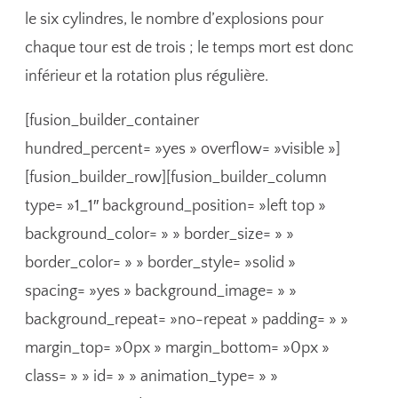
le six cylindres, le nombre d’explosions pour
chaque tour est de trois ; le temps mort est donc
inférieur et la rotation plus régulière.
[fusion_builder_container
hundred_percent= »yes » overflow= »visible »]
[fusion_builder_row][fusion_builder_column
type= »1_1″ background_position= »left top »
background_color= » » border_size= » »
border_color= » » border_style= »solid »
spacing= »yes » background_image= » »
background_repeat= »no-repeat » padding= » »
margin_top= »0px » margin_bottom= »0px »
class= » » id= » » animation_type= » »