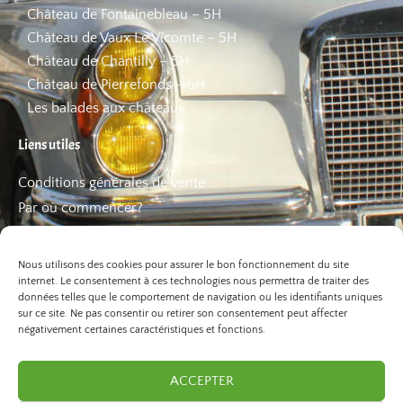
Château de Fontainebleau – 5H
Château de Vaux Le Vicomte – 5H
Château de Chantilly – 5H
Château de Pierrefonds – 6H
Les balades aux châteaux
Liens utiles
Conditions générales de vente
Par où commencer?
FAQ
Les bons plans
Nous utilisons des cookies pour assurer le bon fonctionnement du site
internet. Le consentement à ces technologies nous permettra de traiter des
données telles que le comportement de navigation ou les identifiants uniques
sur ce site. Ne pas consentir ou retirer son consentement peut affecter
négativement certaines caractéristiques et fonctions.
ACCEPTER