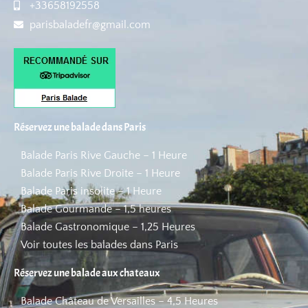
+33658192558
parisbaladefr@gmail.com
Réservez une balade dans Paris
Balade Paris Rive Gauche – 1 Heure
Balade Paris Rive Droite – 1 Heure
Balade Paris insolite – 1 Heure
Balade Gourmande – 1,5 heures
Balade Gastronomique – 1,25 Heures
Voir toutes les balades dans Paris
Réservez une balade aux chateaux
Balade Château de Versailles – 4,5 Heures