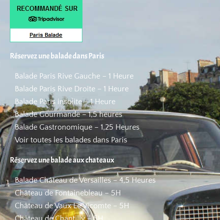
Réservez une balade dans Paris
Balade Paris Rive Gauche – 1 Heure
Balade Paris Rive Droite – 1 Heure
Balade Paris insolite – 1 Heure
Balade Gourmande – 1,5 heures
Balade Gastronomique – 1,25 Heures
Voir toutes les balades dans Paris
Réservez une balade aux chateaux
Balade Château de Versailles – 4,5 Heures
Château de Fontainebleau – 5H
Château de Vaux Le Vicomte – 5H
Château de Chantilly – 5H