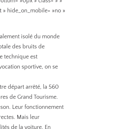
ottom= »0px » class= » »
ft » hide_on_mobile= »no »
totalement isolé du monde
otale des bruits de
e technique est
ocation sportive, on se
re départ arrêté, la 560
ures de Grand Tourisme.
ison. Leur fonctionnement
rrectes. Mais leur
tés de la voiture. En