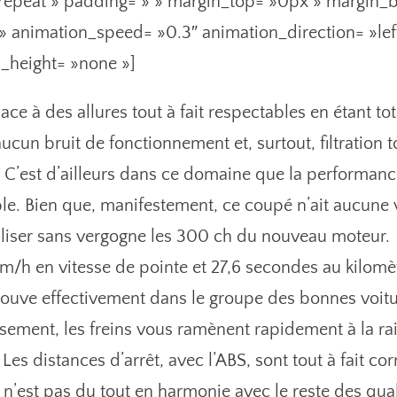
epeat » padding= » » margin_top= »0px » margin_b
 » animation_speed= »0.3″ animation_direction= »le
_height= »none »]
ace à des allures tout à fait respectables en étant 
aucun bruit de fonctionnement et, surtout, filtration t
 C’est d’ailleurs dans ce domaine que la performanc
e. Bien que, manifestement, ce coupé n’ait aucune v
iliser sans vergogne les 300 ch du nouveau moteur.
m/h en vitesse de pointe et 27,6 secondes au kilomèt
rouve effectivement dans le groupe des bonnes voit
ement, les freins vous ramènent rapidement à la ra
. Les distances d’arrêt, avec l’ABS, sont tout à fait co
n’est pas du tout en harmonie avec le reste des quali