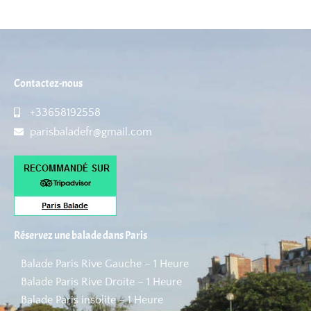
Contactez-nous
+33658192558
parisbaladefr@gmail.com
Réservez une balade dans Paris
Balade Paris Rive Gauche – 1 Heure
Balade Paris Rive Droite – 1 Heure
Balade Paris insolite – 1 Heure