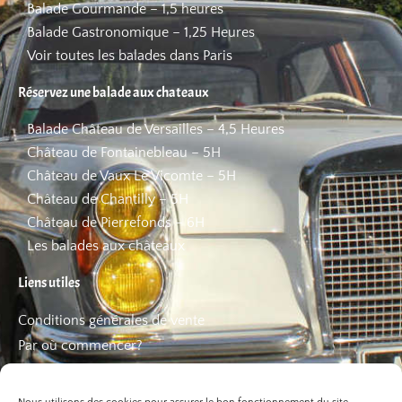
Balade Gourmande – 1,5 heures
Balade Gastronomique – 1,25 Heures
Voir toutes les balades dans Paris
Réservez une balade aux chateaux
Balade Château de Versailles – 4,5 Heures
Château de Fontainebleau – 5H
Château de Vaux Le Vicomte – 5H
Château de Chantilly – 5H
Château de Pierrefonds – 6H
Les balades aux châteaux
Liens utiles
Conditions générales de vente
Par où commencer?
FAQ
Les bons plans