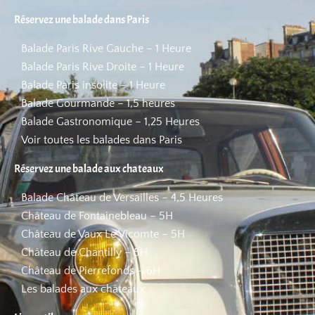
Réservez une balade dans Paris
Balade Paris Rive Gauche – 1 Heure
Balade Paris Rive Droite – 1 Heure
Balade Paris insolite – 1 Heure
Balade Gourmande – 1,5 heures
Balade Gastronomique – 1,25 Heures
Voir toutes les balades dans Paris
Réservez une balade aux chateaux
Balade Château de Versailles – 4,5 Heures
Château de Fontainebleau – 5H
Château de Vaux Le Vicomte – 5H
Château de Chantilly – 5H
Château de Pierrefonds – 6H
Les balades aux châteaux