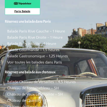
Réservez une balade dans Paris
Balade Paris Rive Gauche – 1 Heure
Balade Paris Rive Droite – 1 Heure
Balade Paris insolite – 1 Heure
Balade Gourmande – 1,5 heures
Balade Gastronomique – 1,25 Heures
Voir toutes les balades dans Paris
Réservez une balade aux chateaux
Balade Château de Versailles – 4,5 Heures
Château de Fontainebleau – 5H
Château de Vaux Le Vicomte – 5H
Château de Chantilly – 5H
Château de Pierrefonds – 6H