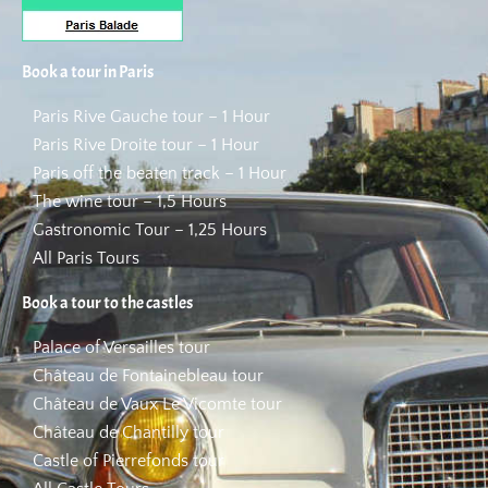
Book a tour in Paris
Paris Rive Gauche tour – 1 Hour
Paris Rive Droite tour – 1 Hour
Paris off the beaten track – 1 Hour
The wine tour – 1,5 Hours
Gastronomic Tour – 1,25 Hours
All Paris Tours
Book a tour to the castles
Palace of Versailles tour
Château de Fontainebleau tour
Château de Vaux Le Vicomte tour
Château de Chantilly tour
Castle of Pierrefonds tour