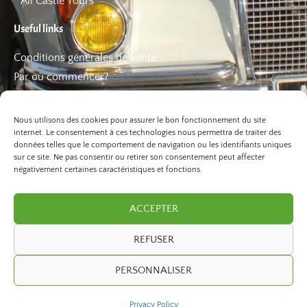
All Castle Tours
Useful links
Conditions générales de vente
Par où commencer?
FAQ
Les bons plans
Nous utilisons des cookies pour assurer le bon fonctionnement du site
internet. Le consentement à ces technologies nous permettra de traiter des
données telles que le comportement de navigation ou les identifiants uniques
sur ce site. Ne pas consentir ou retirer son consentement peut affecter
négativement certaines caractéristiques et fonctions.
ACCEPTER
REFUSER
©2026 Paris Balade. All Rights Reserved.
PERSONNALISER
developed by
ivexto
Privacy Policy