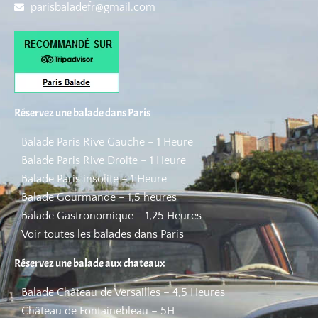
parisbaladefr@gmail.com
Réservez une balade dans Paris
Balade Paris Rive Gauche – 1 Heure
Balade Paris Rive Droite – 1 Heure
Balade Paris insolite – 1 Heure
Balade Gourmande – 1,5 heures
Balade Gastronomique – 1,25 Heures
Voir toutes les balades dans Paris
Réservez une balade aux chateaux
Balade Château de Versailles – 4,5 Heures
Château de Fontainebleau – 5H