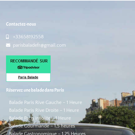
Contactez-nous
+33658192558
parisbaladefr@gmail.com
Réservez une balade dans Paris
Balade Paris Rive Gauche – 1 Heure
Balade Paris Rive Droite – 1 Heure
Balade Paris insolite – 1 Heure
Balade Gourmande – 1,5 heures
Balade Gastronomique – 1,25 Heures