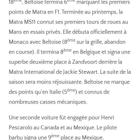
ème
ème
18
, Beltoise termina 6
marquant les premiers
points de Matra en F1. Terminée au printemps, la
Matra MS11 connut ses premiers tours de roues au
Mans en essais privés. Elle débuta officiellement à
ème
Monaco avec Beltoise (8
sur la grille, abandon
ème
en course). Il termina 8
en Belgique et signa une
superbe deuxième place à Zandvoort derrière la
Matra International de Jackie Stewart. La suite de la
saison sera moins réjouissante. Beltoise ne marque
ème
des points qu’en Italie (5
) et connus de
nombreuses casses mécaniques.
Une seconde voiture fût engagée pour Henri
Pescarolo au Canada et au Mexique. Le pilote
ème
barbu signa une 9
place au Mexique.