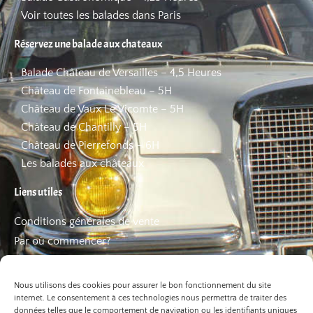
Voir toutes les balades dans Paris
Réservez une balade aux chateaux
Balade Château de Versailles – 4,5 Heures
Château de Fontainebleau – 5H
Château de Vaux Le Vicomte – 5H
Château de Chantilly – 5H
Château de Pierrefonds – 6H
Les balades aux châteaux
Liens utiles
Conditions générales de vente
Par où commencer?
FAQ
Les bons plans
Nous utilisons des cookies pour assurer le bon fonctionnement du site
internet. Le consentement à ces technologies nous permettra de traiter des
données telles que le comportement de navigation ou les identifiants uniques